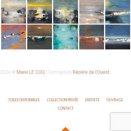
Retrouvez-moi sur Instagram
2024 ©
Marie LE COQ
| Conception
Repère de l'Ouest
Votre nom
TOILES DISPONIBLES
COLLECTION PRIVÉE
L’ARTISTE
OUVRAGE
CONTACT
Votre email