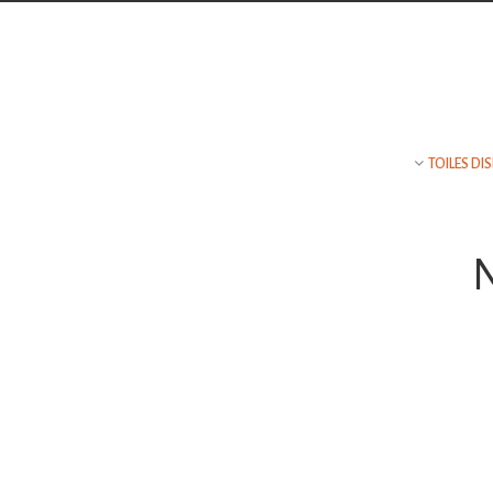
Contact
TOILES DI
TÉLÉPHONE
06 19 98 25 64
N
EMAIL
mariepugnat@hotmail.com
ADRESSE
Place de Crech’Hery
22560 Trébeurden,
France