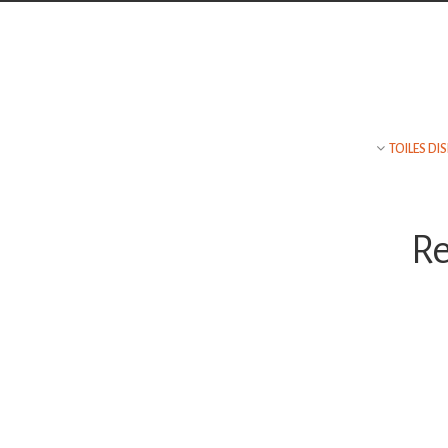
Contact
TOILES DI
TÉLÉPHONE
06 19 98 25 64
Re
EMAIL
mariepugnat@hotmail.com
ADRESSE
Place de Crech’Hery
22560 Trébeurden,
France