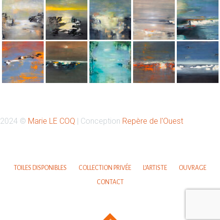
Retrouvez-moi sur Instagram
2024 ©
Marie LE COQ
| Conception
Repère de l'Ouest
Votre nom
TOILES DISPONIBLES
COLLECTION PRIVÉE
L’ARTISTE
OUVRAGE
CONTACT
Votre email