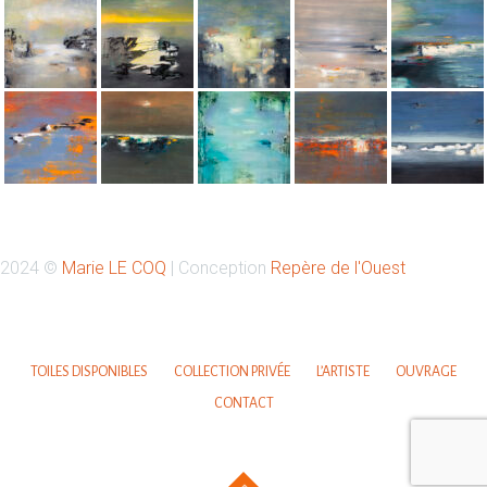
Retrouvez-moi sur Instagram
2024 ©
Marie LE COQ
| Conception
Repère de l'Ouest
Votre nom
TOILES DISPONIBLES
COLLECTION PRIVÉE
L’ARTISTE
OUVRAGE
CONTACT
Votre email