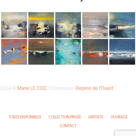
Retrouvez-moi sur Instagram
2024 ©
Marie LE COQ
| Conception
Repère de l'Ouest
Votre nom
TOILES DISPONIBLES
COLLECTION PRIVÉE
L’ARTISTE
OUVRAGE
CONTACT
Votre email