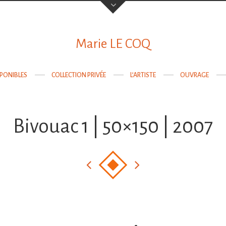
Votre nom
Marie LE COQ
SPONIBLES
COLLECTION PRIVÉE
L’ARTISTE
OUVRAGE
Votre email
Bivouac 1 | 50×150 | 2007
Objet
Sujet