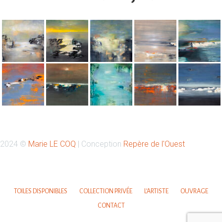
Retrouvez-moi sur Instagram
2024 ©
Marie LE COQ
| Conception
Repère de l'Ouest
Votre nom
TOILES DISPONIBLES
COLLECTION PRIVÉE
L’ARTISTE
OUVRAGE
CONTACT
Votre email