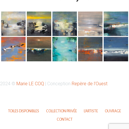
Retrouvez-moi sur Instagram
2024 ©
Marie LE COQ
| Conception
Repère de l'Ouest
Votre nom
TOILES DISPONIBLES
COLLECTION PRIVÉE
L’ARTISTE
OUVRAGE
CONTACT
Votre email