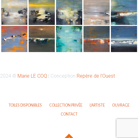
Retrouvez-moi sur Instagram
2024 ©
Marie LE COQ
| Conception
Repère de l'Ouest
Votre nom
TOILES DISPONIBLES
COLLECTION PRIVÉE
L’ARTISTE
OUVRAGE
CONTACT
Votre email