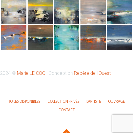
Retrouvez-moi sur Instagram
2024 ©
Marie LE COQ
| Conception
Repère de l'Ouest
Votre nom
TOILES DISPONIBLES
COLLECTION PRIVÉE
L’ARTISTE
OUVRAGE
CONTACT
Votre email