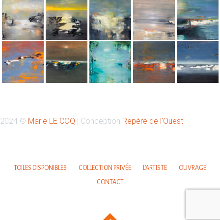
Retrouvez-moi sur Instagram
2024 ©
Marie LE COQ
| Conception
Repère de l'Ouest
Votre nom
TOILES DISPONIBLES
COLLECTION PRIVÉE
L’ARTISTE
OUVRAGE
CONTACT
Votre email